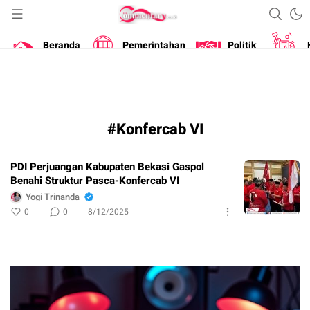
Portal Berita Masa Kini
Commentary
Beranda
Pemerintahan
Politik
#Konfercab VI
PDI Perjuangan Kabupaten Bekasi Gaspol
Benahi Struktur Pasca-Konfercab VI
Yogi Trinanda
0
0
8/12/2025