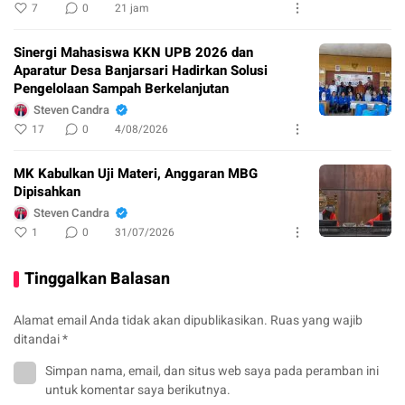
7
0
21 jam
Sinergi Mahasiswa KKN UPB 2026 dan
Aparatur Desa Banjarsari Hadirkan Solusi
Pengelolaan Sampah Berkelanjutan
Steven Candra
17
0
4/08/2026
MK Kabulkan Uji Materi, Anggaran MBG
Dipisahkan
Steven Candra
1
0
31/07/2026
Tinggalkan Balasan
Alamat email Anda tidak akan dipublikasikan.
Ruas yang wajib
ditandai
*
Simpan nama, email, dan situs web saya pada peramban ini
untuk komentar saya berikutnya.