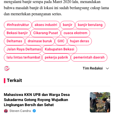
mengalami banjir serupa pada Maret 2020 lalu, menandakan
bahwa masalah banjir di lokasi ini sudah berlangsung cukup lama
dan memerlukan penanganan serius.
#Infrastruktur
akses industri
banjir
banjir berulang
Bekasi banjir
Cikarang Pusat
cuaca ekstrem
Deltamas
drainase buruk
GIIC
hujan deras
Jalan Raya Deltamas
Kabupaten Bekasi
lalu lintas terhambat
pekerja pabrik
pemerintah daerah
Tim Redaksi
Terkait
Mahasiswa KKN UPB dan Warga Desa
Sukadarma Gotong Royong Wujudkan
Lingkungan Bersih dan Sehat
Steven Candra