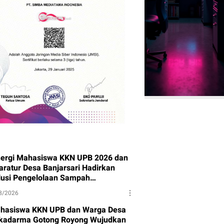
nergi Mahasiswa KKN UPB 2026 dan
aratur Desa Banjarsari Hadirkan
lusi Pengelolaan Sampah
rkelanjutan
8/2026
hasiswa KKN UPB dan Warga Desa
kadarma Gotong Royong Wujudkan