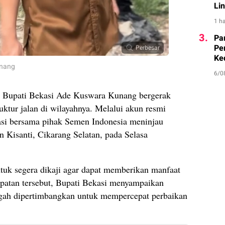
Li
1 ha
3.
Par
Pe
Perbesar
Ke
unang
6/0
Bupati Bekasi Ade Kuswara Kunang bergerak
uktur jalan di wilayahnya. Melalui akun resmi
kasi bersama pihak Semen Indonesia meninjau
 Kisanti, Cikarang Selatan, pada Selasa
untuk segera dikaji agar dapat memberikan manfaat
patan tersebut, Bupati Bekasi menyampaikan
gah dipertimbangkan untuk mempercepat perbaikan