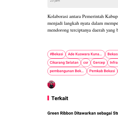
23 jam
Kolaborasi antara Pemerintah Kabup
menjadi langkah nyata dalam memper
mendorong terciptanya daerah yang b
#Bekasi
Ade Kuswara Kunang
Bekas
Cikarang Selatan
csr
Gercep
Infr
pembangunan Bekasi
Pemkab Bekasi
Terkait
Green Ribbon Ditawarkan sebagai St