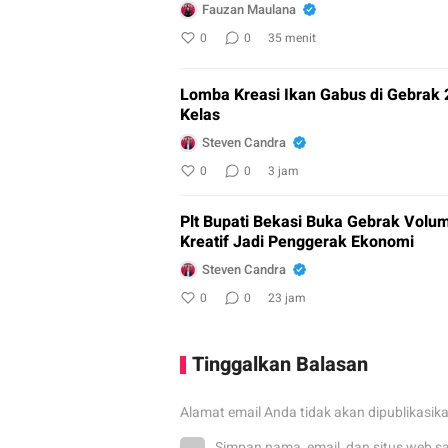
Fauzan Maulana
0
0
35 menit
Lomba Kreasi Ikan Gabus di Gebrak 2
Kelas
Steven Candra
0
0
3 jam
Plt Bupati Bekasi Buka Gebrak Volu
Kreatif Jadi Penggerak Ekonomi
Steven Candra
0
0
23 jam
Tinggalkan Balasan
Alamat email Anda tidak akan dipublikasik
Simpan nama, email, dan situs web s