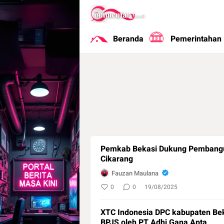
Commentary
Portal Berita Masa Kini
Beranda
Pemerintahan
Pemkab Bekasi Dukung Pembang
Cikarang
Fauzan Maulana
0
0
19/08/2025
XTC Indonesia DPC kabupaten Be
BPJS oleh PT Adhi Gana Apta