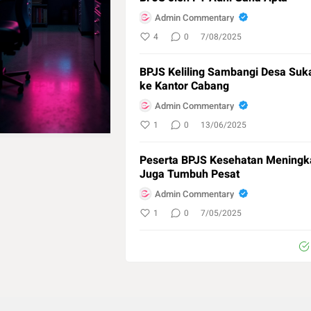
Admin Commentary
4
0
7/08/2025
BPJS Keliling Sambangi Desa Su
ke Kantor Cabang
Admin Commentary
1
0
13/06/2025
Peserta BPJS Kesehatan Meningka
Juga Tumbuh Pesat
Admin Commentary
1
0
7/05/2025