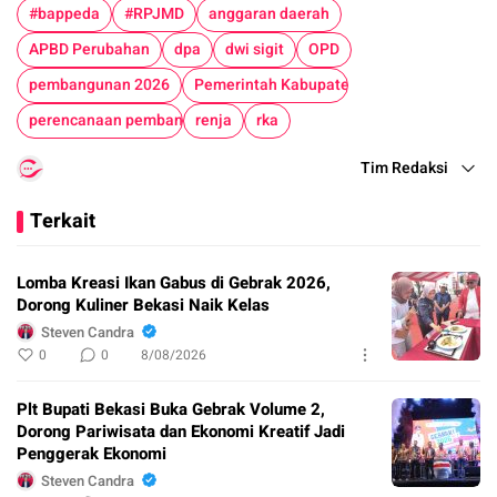
#bappeda
#RPJMD
anggaran daerah
APBD Perubahan
dpa
dwi sigit
OPD
pembangunan 2026
Pemerintah Kabupaten Bekasi
perencanaan pembangunan
renja
rka
Tim Redaksi
Terkait
Lomba Kreasi Ikan Gabus di Gebrak 2026,
Dorong Kuliner Bekasi Naik Kelas
Steven Candra
0
0
8/08/2026
Plt Bupati Bekasi Buka Gebrak Volume 2,
Dorong Pariwisata dan Ekonomi Kreatif Jadi
Penggerak Ekonomi
Steven Candra